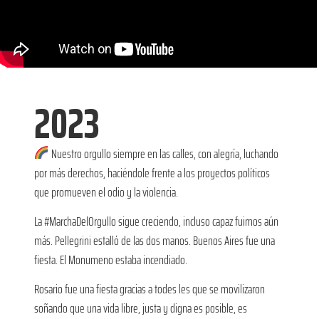
2023
Nuestro orgullo siempre en las calles, con alegría, luchando
por más derechos, haciéndole frente a los proyectos políticos
que promueven el odio y la violencia.
La #MarchaDelOrgullo sigue creciendo, incluso capaz fuimos aún
más. Pellegrini estalló de las dos manos. Buenos Aires fue una
fiesta. El Monumeno estaba incendiado.
Rosario fue una fiesta gracias a todes les que se movilizaron
soñando que una vida libre, justa y digna es posible, es