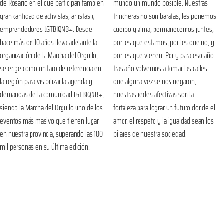
de Rosario en el que participan también
mundo un mundo posible. Nuestras
gran cantidad de activistas, artistas y
trincheras no son baratas, les ponemos
emprendedores LGTBIQNB+. Desde
cuerpo y alma, permanecemos juntes,
hace más de 10 años lleva adelante la
por les que estamos, por les que no, y
organización de la Marcha del Orgullo,
por les que vienen. Por y para eso año
se erige como un faro de referencia en
tras año volvemos a tomar las calles
la región para visibilizar la agenda y
que alguna vez se nos negaron,
demandas de la comunidad LGTBIQNB+,
nuestras redes afectivas son la
siendo la Marcha del Orgullo uno de los
fortaleza para lograr un futuro donde el
eventos más masivo que tienen lugar
amor, el respeto y la igualdad sean los
en nuestra provincia, superando las 100
pilares de nuestra sociedad.
mil personas en su última edición.